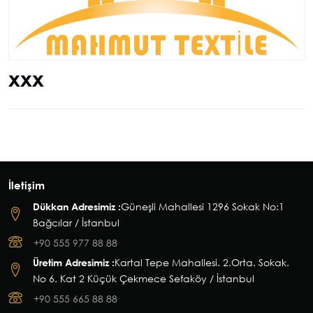
xxx
İletişim
Dükkan Adresimiz :
Güneşli Mahallesi 1296 Sokak No:1
Bağcılar / İstanbul
+90 555 977 88 88
Üretim Adresimiz :
Kartal Tepe Mahallesi. 2.Orta. Sokak.
No 6. Kat 2 Küçük Çekmece Sefaköy / İstanbul
+90 555 665 88 88