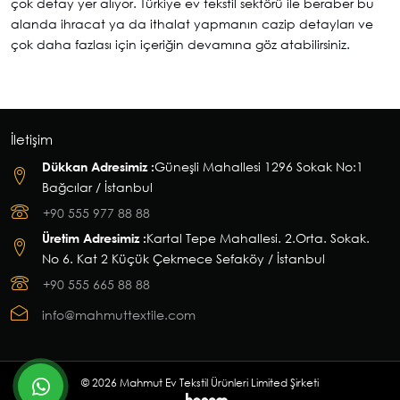
çok detay yer alıyor. Türkiye ev tekstil sektörü ile beraber bu
alanda ihracat ya da ithalat yapmanın cazip detayları ve
çok daha fazlası için içeriğin devamına göz atabilirsiniz.
İletişim
Dükkan Adresimiz :
Güneşli Mahallesi 1296 Sokak No:1
Bağcılar / İstanbul
+90 555 977 88 88
Üretim Adresimiz :
Kartal Tepe Mahallesi. 2.Orta. Sokak.
No 6. Kat 2 Küçük Çekmece Sefaköy / İstanbul
+90 555 665 88 88
info@mahmuttextile.com
whatsapp
© 2026 Mahmut Ev Tekstil Ürünleri Limited Şirketi